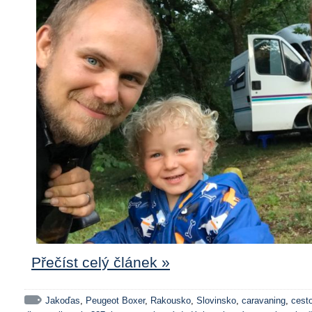
Přečíst celý článek »
Jakoďas
,
Peugeot Boxer
,
Rakousko
,
Slovinsko
,
caravaning
,
cest