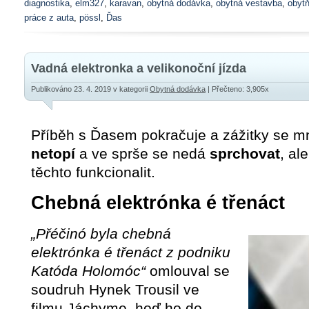
diagnostika
,
elm327
,
karavan
,
obytná dodávka
,
obytná vestavba
,
obyt
práce z auta
,
pössl
,
Ďas
Vadná elektronka a velikonoční jízda
Publikováno 23. 4. 2019
v kategorii
Obytná dodávka
| Přečteno: 3,905x
Příběh s Ďasem pokračuje a zážitky se mn
netopí
a ve sprše se nedá
sprchovat
, al
těchto funkcionalit.
Chebná elektrónka é třenáct
„Přéčinó byla chebná
elektrónka é třenáct z podniku
Katóda Holomóc“
omlouval se
soudruh Hynek Trousil ve
filmu Jáchyme, hoď ho do