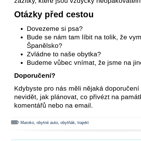
zážitky, které jsou vždycky neopakovateln
Otázky před cestou
Dovezeme si psa?
Bude se nám tam líbit na tolik, že v
Španělsko?
Zvládne to naše obytka?
Budeme vůbec vnímat, že jsme na jin
Doporučení?
Kdybyste pro nás měli nějaká doporučení (
nevidět, jak plánovat, co přivézt na památ
komentářů nebo na email.
Maroko
,
obytné auto
,
obytňák
,
trajekt