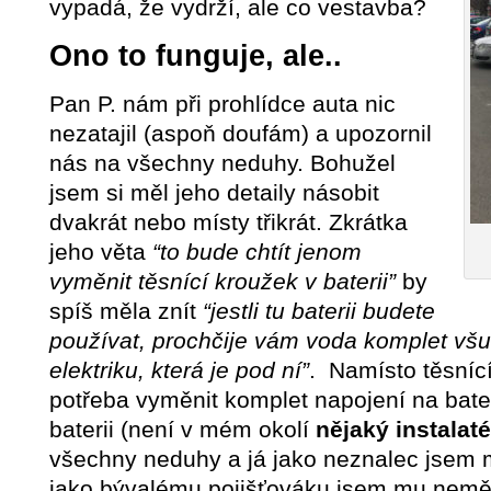
vypadá, že vydrží, ale co vestavba?
Ono to funguje, ale..
Pan P. nám při prohlídce auta nic
nezatajil (aspoň doufám) a upozornil
nás na všechny neduhy. Bohužel
jsem si měl jeho detaily násobit
dvakrát nebo místy třikrát. Zkrátka
jeho věta
“to bude chtít jenom
vyměnit těsnící kroužek v baterii”
by
spíš měla znít
“jestli tu baterii budete
používat, prochčije vám voda komplet všu
elektriku, která je pod ní”
. Namísto těsnící
potřeba vyměnit komplet napojení na bater
baterii (není v mém okolí
nějaký instalat
všechny neduhy a já jako neznalec jsem mu
jako bývalému pojišťováku jsem mu neměl 