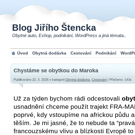
Blog Jiřího Štencka
Obytné auto, Eshop, podnikání, WordPress a jiná témata..
Úvod
Obytná dodávka
Cestování
Podnikání
WordP
Chystáme se obytkou do Maroka
Publikováno 22. 3. 2026
v kategorii
Obytná dodávka
,
Cestování
| Přečteno: 143x
Už za týden bychom rádi odcestovali
oby
usnadnění chceme použít trajekt FRA-MAR
poprvé, kdy vstoupíme na africkou půdu 
těším. Je mi jasné, že to nebude ta “pravá”
francouzskému vlivu a blízkosti Evropě to 