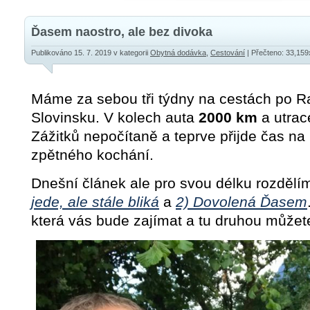
Ďasem naostro, ale bez divoka
Publikováno 15. 7. 2019
v kategorii
Obytná dodávka
,
Cestování
| Přečteno: 33,159
Máme za sebou tři týdny na cestách po R
Slovinsku. V kolech auta
2000 km
a utra
Zážitků nepočítaně a teprve přijde čas na 
zpětného kochání.
Dnešní článek ale pro svou délku rozdělí
jede, ale stále bliká
a
2) Dovolená Ďasem
která vás bude zajímat a tu druhou můžet