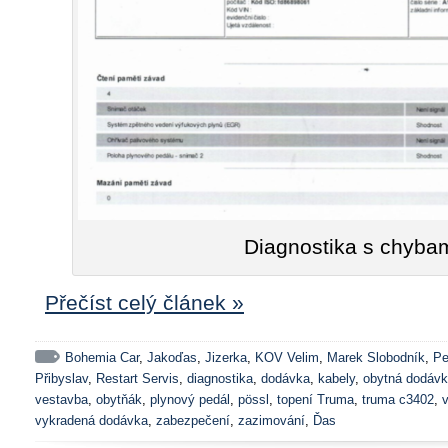
Diagnostika s chyba
Přečíst celý článek »
Bohemia Car
,
Jakoďas
,
Jizerka
,
KOV Velim
,
Marek Slobodník
,
Pe
Přibyslav
,
Restart Servis
,
diagnostika
,
dodávka
,
kabely
,
obytná dodáv
vestavba
,
obytňák
,
plynový pedál
,
pössl
,
topení Truma
,
truma c3402
,
vykradená dodávka
,
zabezpečení
,
zazimování
,
Ďas