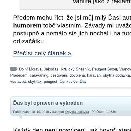
Vanlife jako z reklam
Předem mohu říct, že jsi můj milý Ďasi au
humorem
tobě vlastním. Závady mi uváž
postupně a nemálo sis jich nechal i na tu
od začátku.
Přečíst celý článek »
Dolní Morava
,
Jakoďas
,
Králický Sněžník
,
Peugeot Boxer
,
Vranov
Pradědem
,
caravaning
,
cestování
,
dovolená
,
karavan
,
obytná dodávka
vestavba
,
obytňák
,
peugeot
,
Čenkovice
,
Ďas
Ďas byl opraven a vykraden
Publikováno 10. 10. 2019
v kategorii
Obytná dodávka
| Přečteno: 1,933x
Každý den není posvícení, jak hovoří staré