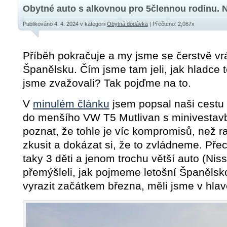
Obytné auto s alkovnou pro 5člennou rodinu. N
Publikováno 4. 4. 2024
v kategorii
Obytná dodávka
| Přečteno: 2,087x
Příběh pokračuje a my jsme se čerstvě vrát
Španělsku. Čím jsme tam jeli, jak hladce 
jsme zvažovali? Tak pojďme na to.
V
minulém článku
jsem popsal naši cestu
do menšího VW T5 Mutlivan s minivestav
poznat, že tohle je víc kompromisů, než rad
zkusit a dokázat si, že to zvládneme. Pře
taky 3 děti a jenom trochu větší auto (Nis
přemýšleli, jak pojmeme letošní Španělsko
vyrazit začátkem března, měli jsme v hlav