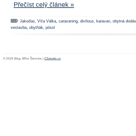
Přečíst celý článek »
Jakoďas
,
Víťa Válka
,
caravaning
,
divňous
,
karavan
,
obytná dodá
vestavba
,
obytňák
,
pössl
© 2026 Blog Jiřího Štencka |
C3studio.cz