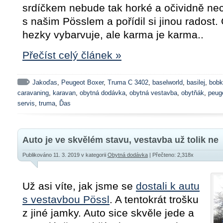
srdíčkem nebude tak horké a očividně nec
s našim Pösslem a pořídil si jinou radost.
hezky vybarvuje, ale karma je karma..
Přečíst celý článek »
Jakoďas
,
Peugeot Boxer
,
Truma C 3402
,
baselworld
,
basilej
,
bobk
caravaning
,
karavan
,
obytná dodávka
,
obytná vestavba
,
obytňák
,
peug
servis
,
truma
,
Ďas
Auto je ve skvělém stavu, vestavba už tolik ne
Publikováno 11. 3. 2019
v kategorii
Obytná dodávka
| Přečteno: 2,318x
Už asi víte, jak jsme se
dostali k autu
s vestavbou Pössl
. A tentokrát trošku
z jiné jamky. Auto sice skvěle jede a