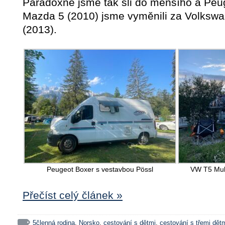
Paradoxně jsme tak šli do menšího a Peu
Mazda 5 (2010) jsme vyměnili za Volkswa
(2013).
Peugeot Boxer s vestavbou Pössl
VW T5 Mul
Přečíst celý článek »
5členná rodina
,
Norsko
,
cestování s dětmi
,
cestování s třemi dět