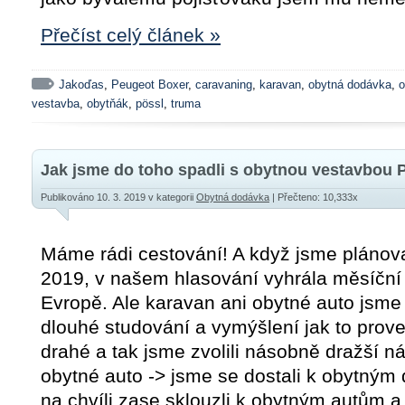
Přečíst celý článek »
Jakoďas
,
Peugeot Boxer
,
caravaning
,
karavan
,
obytná dodávka
,
o
vestavba
,
obytňák
,
pössl
,
truma
Jak jsme do toho spadli s obytnou vestavbou 
Publikováno 10. 3. 2019
v kategorii
Obytná dodávka
| Přečteno: 10,333x
Máme rádi cestování! A když jsme plánova
2019, v našem hlasování vyhrála měsíční
Evropě. Ale karavan ani obytné auto jsme
dlouhé studování a vymýšlení jak to prov
drahé a tak jsme zvolili násobně dražší n
obytné auto -> jsme se dostali k obytný
na chvíli zase sklouzli k obytným autům