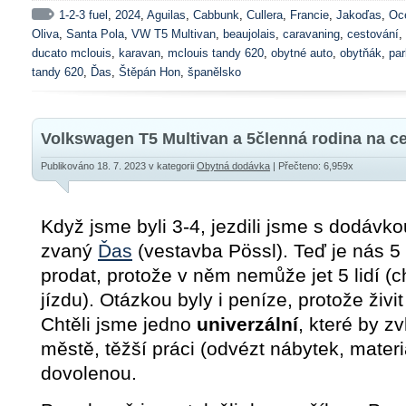
1-2-3 fuel
,
2024
,
Aguilas
,
Cabbunk
,
Cullera
,
Francie
,
Jakoďas
,
Oc
Oliva
,
Santa Pola
,
VW T5 Multivan
,
beaujolais
,
caravaning
,
cestování
,
ducato mclouis
,
karavan
,
mclouis tandy 620
,
obytné auto
,
obytňák
,
par
tandy 620
,
Ďas
,
Štěpán Hon
,
španělsko
Volkswagen T5 Multivan a 5členná rodina na c
Publikováno 18. 7. 2023
v kategorii
Obytná dodávka
| Přečteno: 6,959x
Když jsme byli 3-4, jezdili jsme s dodávk
zvaný
Ďas
(vestavba Pössl). Teď je nás 5
prodat, protože v něm nemůže jet 5 lidí (c
jízdu). Otázkou byly i peníze, protože živ
Chtěli jsme jedno
univerzální
, které by zv
městě, těžší práci (odvézt nábytek, materi
dovolenou.