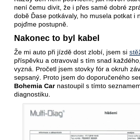
není čemu divit, že i přes samé dobré zprá
době Ďase potkávaly, ho musela potkat i 
pojďme postupně.
Nakonec to byl kabel
Že mi auto při jízdě dost zlobí, jsem si
stě
příspěvku a otravoval s tím snad každého
vyzná. Pročetl jsem stovky fór a okruh z
sepsaný. Proto jsem do doporučeného se
Bohemia Car
nastoupil s tímto seznamem
diagnostiku.