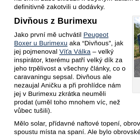
definitivně zakotvili u dodávky.
Divňous z Burimexu
Jako první mě uchvátil
Peugeot
Boxer u Burimexu
aka “Divňous”, jak
jej pojmenoval
Víťa Válka
– velký
inspirátor, kterému patří velký dík za
jeho trpělivost a všechny články, co o
caravaningu sepsal. Divňous ale
nezaujal Aničku a při prohlídce nám
jej v Burimexu zkrátka neuměli
prodat (uměl toho mnohem víc, než
vůbec tušili).
Mělo solar, přídavné naftové topení, obrov
spoustu místa na spaní. Ale bylo obrovské