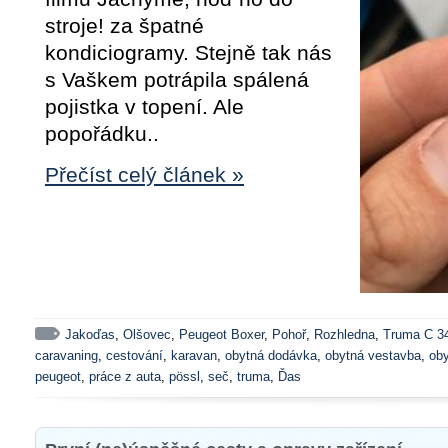
stroje! za špatné
kondiciogramy. Stejně tak nás
s Vaškem potrápila spálená
pojistka v topení. Ale
popořádku..
Přečíst celý článek »
Jakoďas
,
Olšovec
,
Peugeot Boxer
,
Pohoř
,
Rozhledna
,
Truma C 3
caravaning
,
cestování
,
karavan
,
obytná dodávka
,
obytná vestavba
,
ob
peugeot
,
práce z auta
,
pössl
,
seč
,
truma
,
Ďas