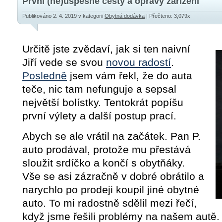
První (ne)úspěšné cesty a opravy zařízení
Publikováno 2. 4. 2019
v kategorii
Obytná dodávka
| Přečteno: 3,079x
Určitě jste zvědaví, jak si ten naivní
Jiří vede se svou
novou radostí
.
Posledně
jsem vám řekl, že do auta
teče, nic tam nefunguje a sepsal
největší bolístky. Tentokrát popíšu
první výlety a další postup prací.
Abych se ale vrátil na začátek. Pan P.
auto prodával, protože mu přestává
sloužit srdíčko a končí s obytňáky.
Vše se asi zázračně v dobré obrátilo a
narychlo po prodeji koupil jiné obytné
auto. To mi radostně sdělil mezi řečí,
když jsme řešili problémy na našem autě. 