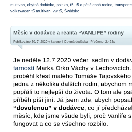
multivan
,
obytná dodávka
,
polsko
,
t5
,
t5 a pětičlenná rodina
,
transporte
volkswagen t5 multivan
,
vw t5
,
Švédsko
Měsíc v dodávce a realita “VANLIFE” rodiny
Publikováno 30. 7. 2020
v kategorii
Obytná dodávka
| Přečteno: 2,423x
Je neděle 12.7.2020 večer, sedím v dod
farností
Marka Orko Váchy v Lechovicích.
proběhl křest malého Tomáše Tajovského
jedna z několika dalších rodin, abychom 
popřáli to nejlepší do života. O tom ale p
příběh píší jiní. Já jsem zde, abych popsal
“dovolenou” v dodávce
, co jí předcháze
měsíc, kde jsme všude byli, proč Vanlife 
fungovat a co se všechno rozbilo.