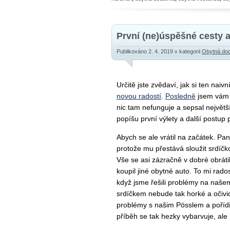
První (ne)úspěšné cesty a
Publikováno 2. 4. 2019
v kategorii
Obytná do
Určitě jste zvědaví, jak si ten naivn
novou radostí
.
Posledně
jsem vám ř
nic tam nefunguje a sepsal největší
popíšu první výlety a další postup 
Abych se ale vrátil na začátek. Pan
protože mu přestává sloužit srdíčk
Vše se asi zázračně v dobré obráti
koupil jiné obytné auto. To mi rados
když jsme řešili problémy na našem
srdíčkem nebude tak horké a očivid
problémy s našim Pösslem a pořídil 
příběh se tak hezky vybarvuje, ale