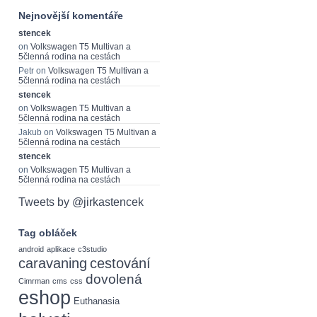
Nejnovější komentáře
stencek
on
Volkswagen T5 Multivan a
5členná rodina na cestách
Petr
on
Volkswagen T5 Multivan a
5členná rodina na cestách
stencek
on
Volkswagen T5 Multivan a
5členná rodina na cestách
Jakub
on
Volkswagen T5 Multivan a
5členná rodina na cestách
stencek
on
Volkswagen T5 Multivan a
5členná rodina na cestách
Tweets by @jirkastencek
Tag obláček
android
aplikace
c3studio
caravaning
cestování
dovolená
Cimrman
cms
css
eshop
Euthanasia