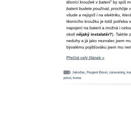
těsnící kroužek v baterii”
by spíš m
baterii budete používat, prochčije
všude a nejspíš i na elektriku, kter
těsnícího kroužku je totiž potřeba
napojení na baterii a možná i celo
okolí
nějaký instalatér?
). Takhle 
neduhy a já jako neznalec jsem mu 
bývalému pojišťováku jsem mu nemě
Přečíst celý článek »
Jakoďas
,
Peugeot Boxer
,
caravaning
,
ka
pössl
,
truma