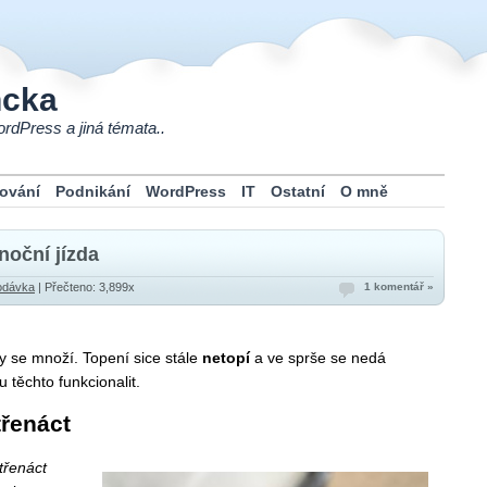
ncka
rdPress a jiná témata..
ování
Podnikání
WordPress
IT
Ostatní
O mně
noční jízda
odávka
| Přečteno: 3,899x
1 komentář »
y se množí. Topení sice stále
netopí
a ve sprše se nedá
 u těchto funkcionalit.
třenáct
třenáct