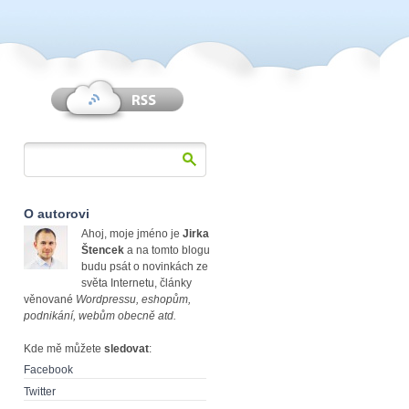
O autorovi
Ahoj, moje jméno je
Jirka
Štencek
a na tomto blogu
budu psát o novinkách ze
světa Internetu, články
věnované
Wordpressu, eshopům,
podnikání, webům obecně atd.
Kde mě můžete
sledovat
:
Facebook
Twitter