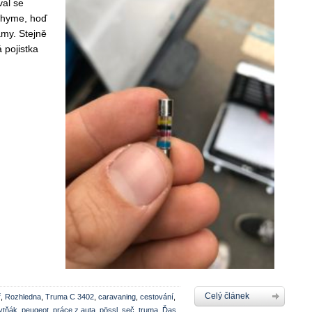
al se
áchyme, hoď
amy. Stejně
 pojistka
Celý článek
ř
,
Rozhledna
,
Truma C 3402
,
caravaning
,
cestování
,
ytňák
,
peugeot
,
práce z auta
,
pössl
,
seč
,
truma
,
Ďas