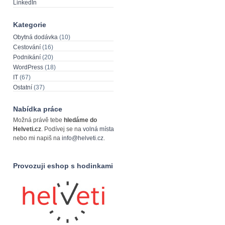
LinkedIn
Kategorie
Obytná dodávka
(10)
Cestování
(16)
Podnikání
(20)
WordPress
(18)
IT
(67)
Ostatní
(37)
Nabídka práce
Možná právě tebe
hledáme do
Helveti.cz
. Podívej se na
volná místa
nebo mi napiš na
info@helveti.cz
.
Provozuji eshop s hodinkami