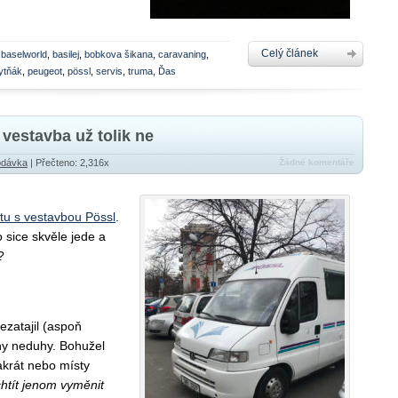
Celý článek
,
baselworld
,
basilej
,
bobkova šikana
,
caravaning
,
ytňák
,
peugeot
,
pössl
,
servis
,
truma
,
Ďas
 vestavba už tolik ne
odávka
| Přečteno: 2,316x
Žádné komentáře
utu s vestavbou Pössl
.
o sice skvěle jede a
?
ezatajil (aspoň
ny neduhy. Bohužel
akrát nebo místy
chtít jenom vyměnit