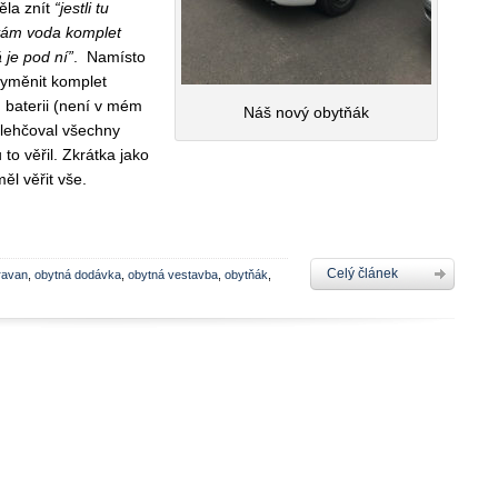
ěla znít
“jestli tu
 vám voda komplet
á je pod ní”
. Namísto
 vyměnit komplet
u baterii (není v mém
Náš nový obytňák
zlehčoval všechny
to věřil. Zkrátka jako
l věřit vše.
Celý článek
ravan
,
obytná dodávka
,
obytná vestavba
,
obytňák
,