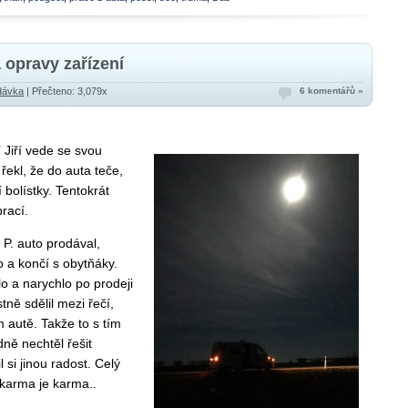
 opravy zařízení
dávka
| Přečteno: 3,079x
6 komentářů »
í Jiří vede se svou
ekl, že do auta teče,
 bolístky. Tentokrát
prací.
 P. auto prodával,
o a končí s obytňáky.
lo a narychlo po prodeji
tně sdělil mezi řečí,
 autě. Takže to s tím
ně nechtěl řešit
si jinou radost. Celý
 karma je karma..