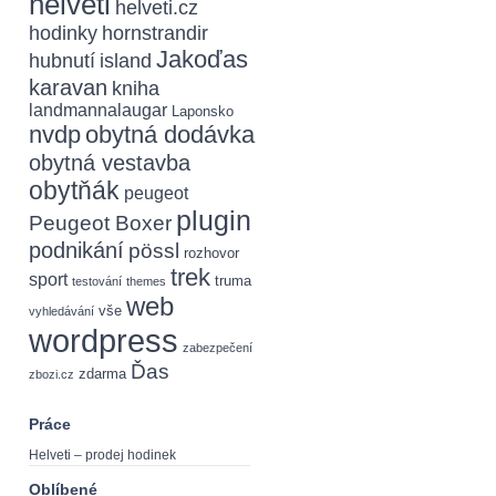
helveti
helveti.cz
hodinky
hornstrandir
Jakoďas
hubnutí
island
karavan
kniha
landmannalaugar
Laponsko
nvdp
obytná dodávka
obytná vestavba
obytňák
peugeot
plugin
Peugeot Boxer
podnikání
pössl
rozhovor
trek
sport
truma
testování
themes
web
vše
vyhledávání
wordpress
zabezpečení
Ďas
zdarma
zbozi.cz
Práce
Helveti – prodej hodinek
Oblíbené