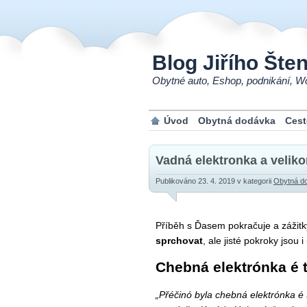
Blog Jiřího Šte
Obytné auto, Eshop, podnikání, Wo
Úvod
Obytná dodávka
Cest
Vadná elektronka a veliko
Publikováno 23. 4. 2019
v kategorii
Obytná d
Příběh s Ďasem pokračuje a zážitk
sprchovat
, ale jisté pokroky jsou i
Chebná elektrónka é 
„Přéčinó byla chebná elektrónka é 