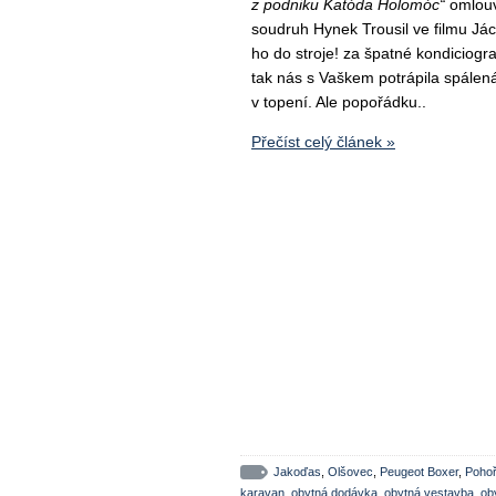
z podniku Katóda Holomóc“
omlouv
soudruh Hynek Trousil ve filmu J
ho do stroje! za špatné kondiciogr
tak nás s Vaškem potrápila spálená
v topení. Ale popořádku..
Přečíst celý článek »
Jakoďas
,
Olšovec
,
Peugeot Boxer
,
Poho
karavan
,
obytná dodávka
,
obytná vestavba
,
ob