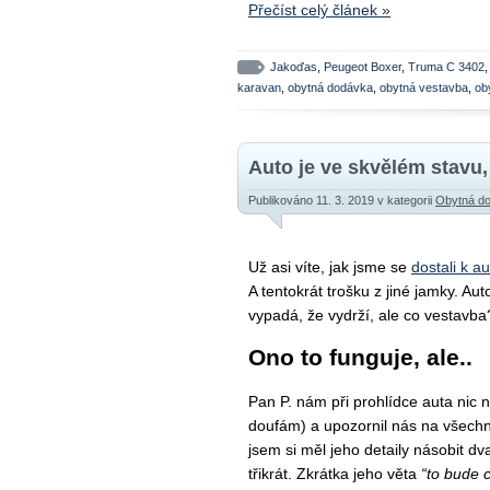
Přečíst celý článek »
Jakoďas
,
Peugeot Boxer
,
Truma C 3402
karavan
,
obytná dodávka
,
obytná vestavba
,
ob
Auto je ve skvělém stavu,
Publikováno 11. 3. 2019
v kategorii
Obytná d
Už asi víte, jak jsme se
dostali k a
A tentokrát trošku z jiné jamky. Aut
vypadá, že vydrží, ale co vestavba
Ono to funguje, ale..
Pan P. nám při prohlídce auta nic n
doufám) a upozornil nás na všech
jsem si měl jeho detaily násobit dv
třikrát. Zkrátka jeho věta
“to bude 