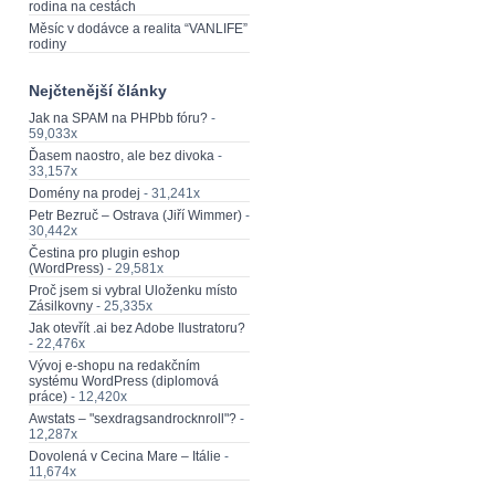
rodina na cestách
Měsíc v dodávce a realita “VANLIFE”
rodiny
Nejčtenější články
Jak na SPAM na PHPbb fóru?
-
59,033x
Ďasem naostro, ale bez divoka
-
33,157x
Domény na prodej
- 31,241x
Petr Bezruč – Ostrava (Jiří Wimmer)
-
30,442x
Čestina pro plugin eshop
(WordPress)
- 29,581x
Proč jsem si vybral Uloženku místo
Zásilkovny
- 25,335x
Jak otevřít .ai bez Adobe Ilustratoru?
- 22,476x
Vývoj e-shopu na redakčním
systému WordPress (diplomová
práce)
- 12,420x
Awstats – "sexdragsandrocknroll"?
-
12,287x
Dovolená v Cecina Mare – Itálie
-
11,674x