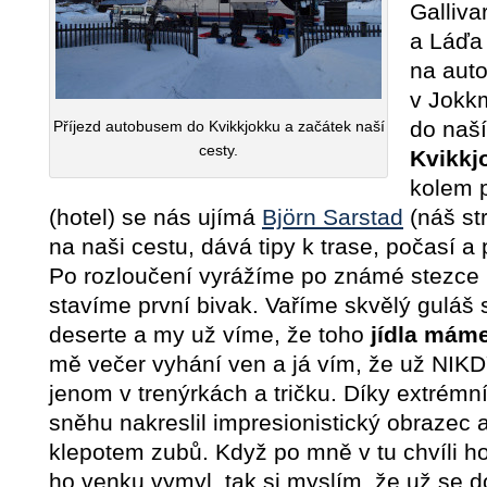
Galliv
a Láďa
na aut
v Jokk
do naš
Příjezd autobusem do Kvikkjokku a začátek naší
cesty.
Kvikkj
kolem 
(hotel) se nás ujímá
Björn Sarstad
(náš st
na naši cestu, dává tipy k trase, počasí a
Po rozloučení vyrážíme po známé stezce 
stavíme první bivak. Vaříme skvělý guláš s
deserte a my už víme, že toho
jídla mám
mě večer vyhání ven a já vím, že už NIK
jenom v trenýrkách a tričku. Díky extrémn
sněhu nakreslil impresionistický obrazec a
klepotem zubů. Když po mně v tu chvíli h
ho venku vymyl, tak si myslím, že už se d