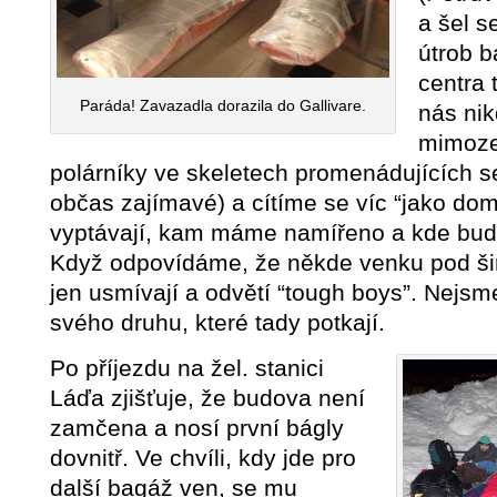
a šel s
útrob b
centra 
Paráda! Zavazadla dorazila do Gallivare.
nás nik
mimoze
polárníky ve skeletech promenádujících se 
občas zajímavé) a cítíme se víc “jako dom
vyptávají, kam máme namířeno a kde bud
Když odpovídáme, že někde venku pod ši
jen usmívají a odvětí “tough boys”. Nejsm
svého druhu, které tady potkají.
Po příjezdu na žel. stanici
Láďa zjišťuje, že budova není
zamčena a nosí první bágly
dovnitř. Ve chvíli, kdy jde pro
další bagáž ven, se mu