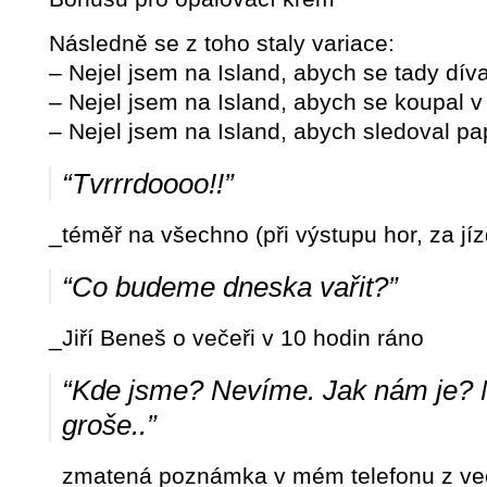
Následně se z toho staly variace:
– Nejel jsem na Island, abych se tady díva
– Nejel jsem na Island, abych se koupal v 
– Nejel jsem na Island, abych sledoval pa
“Tvrrrdoooo!!”
_téměř na všechno (při výstupu hor, za jíz
“Co budeme dneska vařit?”
_Jiří Beneš o večeři v 10 hodin ráno
“Kde jsme? Nevíme. Jak nám je? N
groše..”
_zmatená poznámka v mém telefonu z ve