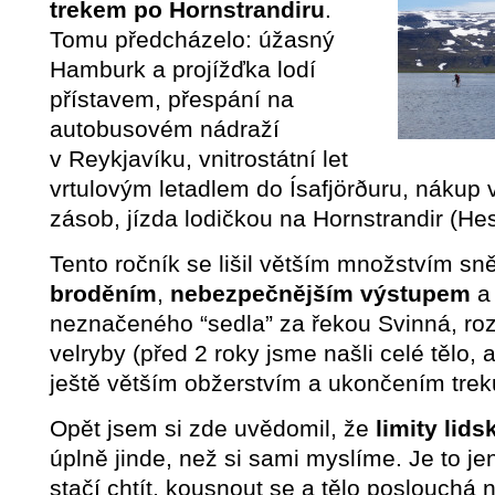
trekem po Hornstrandiru
.
Tomu předcházelo: úžasný
Hamburk a projížďka lodí
přístavem, přespání na
autobusovém nádraží
v Reykjavíku, vnitrostátní let
vrtulovým letadlem do Ísafjörðuru, nákup
zásob, jízda lodičkou na Hornstrandir (Hes
Tento ročník se lišil větším množstvím sn
broděním
,
nebezpečnějším výstupem
a
neznačeného “sedla” za řekou Svinná, ro
velryby (před 2 roky jsme našli celé tělo, a
ještě větším obžerstvím a ukončením trek
Opět jsem si zde uvědomil, že
limity lids
úplně jinde, než si sami myslíme. Je to j
stačí chtít, kousnout se a tělo poslouchá 