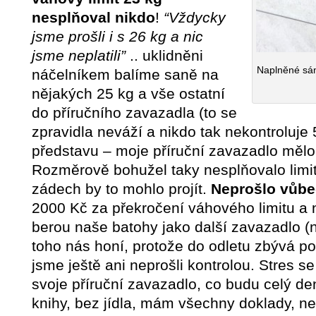
nesplňoval nikdo
!
“Vždycky
jsme prošli i s 26 kg a nic
jsme neplatili”
.. uklidněni
Naplněné sáně
náčelníkem balíme saně na
nějakých 25 kg a vše ostatní
do příručního zavazadla (to se
zpravidla neváží a nikdo tak nekontroluje 5
představu – moje příruční zavazadlo mělo
Rozměrově bohužel taky nesplňovalo limit
zádech by to mohlo projít.
Neprošlo vůbe
2000 Kč za překročení váhového limitu a 
berou naše batohy jako další zavazadlo (n
toho nás honí, protože do odletu zbývá p
jsme ještě ani neprošli kontrolou. Stres 
svoje příruční zavazadlo, co budu celý den
knihy, bez jídla, mám všechny doklady, ne