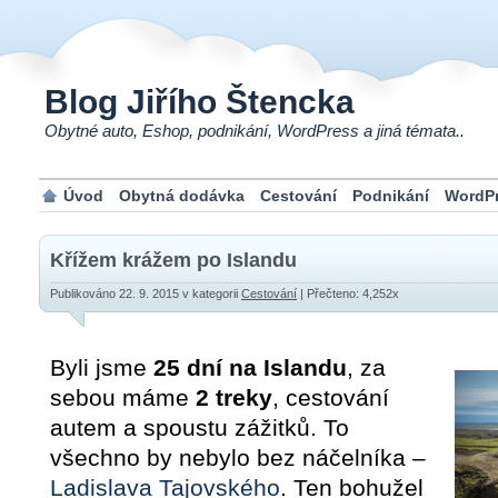
Blog Jiřího Štencka
Obytné auto, Eshop, podnikání, WordPress a jiná témata..
Úvod
Obytná dodávka
Cestování
Podnikání
WordP
Křížem krážem po Islandu
Publikováno 22. 9. 2015
v kategorii
Cestování
| Přečteno: 4,252x
Byli jsme
25 dní na Islandu
, za
sebou máme
2 treky
, cestování
autem a spoustu zážitků. To
všechno by nebylo bez náčelníka –
Ladislava Tajovského
. Ten bohužel