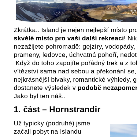
Zkrátka.. Island je nejen nejlepší místo pro
skvělé místo pro vaši další rekreaci
! Ni
nezažijete pohromadě: gejzíry, vodopády, p
prameny, ledovce, úchvatná pohoří, nedotč
Když do toho zapojíte pořádný trek a z to
vítězství sama nad sebou a překonání se, e
nejkrásnější bivaky, romantické výhledy, 
dostanete výsledek v
podobě nezapomenu
Jako byl ten náš..
1. část – Hornstrandir
Už typicky (podruhé) jsme
začali pobyt na Islandu