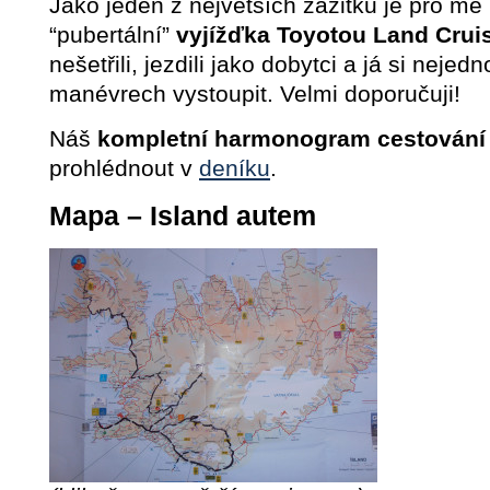
Jako jeden z největších zážitků je pro mě
“pubertální”
vyjížďka Toyotou Land Crui
nešetřili, jezdili jako dobytci a já si nejed
manévrech vystoupit. Velmi doporučuji!
Náš
kompletní harmonogram cestování
prohlédnout v
deníku
.
Mapa – Island autem