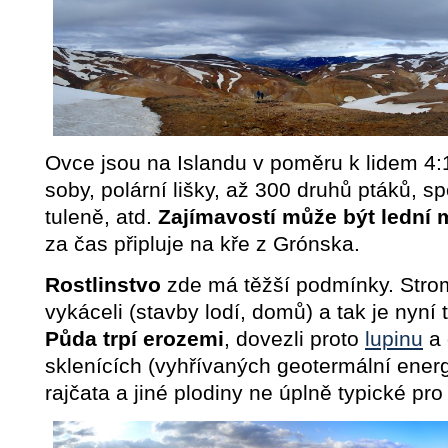
Ovce jsou na Islandu v poměru k lidem 4:1
soby, polární lišky, až 300 druhů ptáků, s
tuleně, atd.
Zajímavostí může být lední
za čas připluje na kře z Grónska.
Rostlinstvo
zde má těžší podmínky. Stromy
vykáceli (stavby lodí, domů) a tak je nyní 
Půda trpí erozemi
, dovezli proto
lupinu
a 
sklenících (vyhřívaných geotermální energ
rajčata a jiné plodiny ne úplně typické pro 