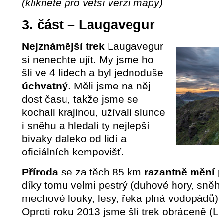
(klikněte pro větší verzi mapy)
3. část – Laugavegur
Nejznámější trek
Laugavegur
si nenechte ujít. My jsme ho
šli ve 4 lidech a byl jednoduše
úchvatný
. Měli jsme na něj
dost času, takže jsme se
kochali krajinou, užívali slunce
i sněhu a hledali ty nejlepší
bivaky daleko od lidí a
oficiálních kempovišť.
Příroda
se za těch 85 km
razantně mění
díky tomu velmi pestrý (duhové hory, sněh
mechové louky, lesy, řeka plná vodopádů)
Oproti roku 2013 jsme šli trek obráceně 