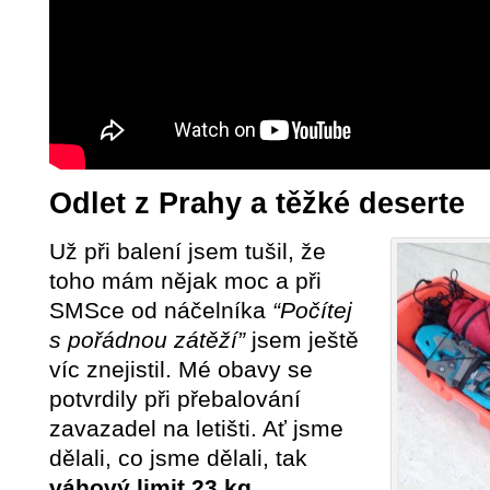
Odlet z Prahy a těžké deserte
Už při balení jsem tušil, že
toho mám nějak moc a při
SMSce od náčelníka
“Počítej
s pořádnou zátěží”
jsem ještě
víc znejistil. Mé obavy se
potvrdily při přebalování
zavazadel na letišti. Ať jsme
dělali, co jsme dělali, tak
váhový limit 23 kg