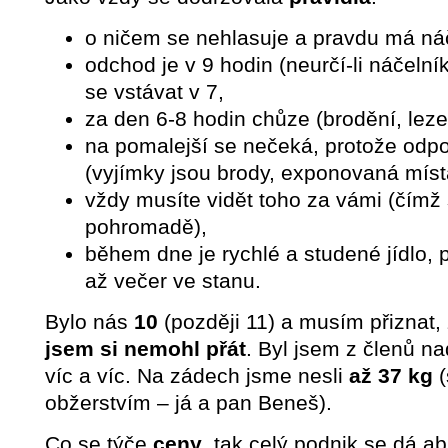
o ničem se nehlasuje a pravdu má náč
odchod je v 9 hodin (neurčí-li náčelní
se vstávat v 7,
za den 6-8 hodin chůze (brodění, lezen
na pomalejší se nečeká, protože odpo
(vyjímky jsou brody, exponovaná místa
vždy musíte vidět toho za vámi (čímž
pohromadě),
během dne je rychlé a studené jídlo, 
až večer ve stanu.
Bylo nás
10
(později 11) a musím přiznat,
jsem si nemohl přát
. Byl jsem z členů 
víc a víc. Na zádech jsme nesli
až 37 kg
(
obžerstvím – já a pan Beneš).
Co se týče
ceny
, tak celý podnik se dá a