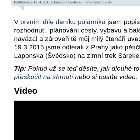
Publikováno 19. 4. 2015
v kategorii
Cestování
| Přečteno: 1,704x
V
prvním díle deníku polárníka
jsem popis
rozhodnutí, plánování cesty, výbavu a bal
navázal a zároveň tě můj milý čtenáři uved
19.3.2015 jsme odlétali z Prahy jako pěti
Laponska (Švédsko) na zimní trek Sarek
Tip:
Pokud už se teď děsíte, jak dlouhé to
přeskočit na shrnutí
nebo si pusťte video.
Video