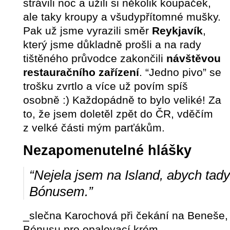
strávili noc a užili si několik koupaček,
ale taky kroupy a všudypřítomné mušky.
Pak už jsme vyrazili směr
Reykjavík
,
který jsme důkladně prošli a na rady
tištěného průvodce zakončili
návštěvou
restauračního zařízení
. “Jedno pivo” se
trošku zvrtlo a více už povím spíš
osobně :) Každopádně to bylo veliké! Za
to, že jsem doletěl zpět do ČR, vděčím
z velké části mým parťákům.
Nezapomenutelné hlášky
“Nejela jsem na Island, abych tad
Bónusem.”
_slečna Karochová při čekání na Beneše, 
Bónusu pro opalovací krém