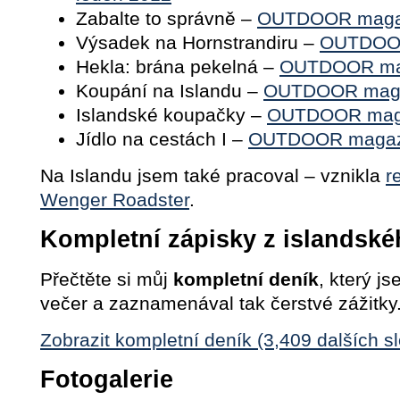
Zabalte to správně –
OUTDOOR magaz
Výsadek na Hornstrandiru –
OUTDOOR
Hekla: brána pekelná –
OUTDOOR mag
Koupání na Islandu –
OUTDOOR magaz
Islandské koupačky –
OUTDOOR magaz
Jídlo na cestách I –
OUTDOOR magazí
Na Islandu jsem také pracoval – vznikla
r
Wenger Roadster
.
Kompletní zápisky z islandské
Přečtěte si můj
kompletní deník
, který j
večer a zaznamenával tak čerstvé zážitky
Zobrazit kompletní deník (3,409 dalších sl
Fotogalerie