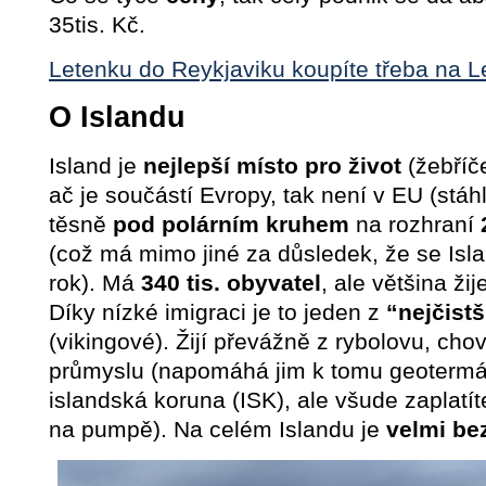
35tis. Kč.
Letenku do Reykjaviku koupíte třeba na L
O Islandu
Island je
nejlepší místo pro život
(žebříč
ač je součástí Evropy, tak není v EU (stáhl
těsně
pod polárním kruhem
na rozhraní
(což má mimo jiné za důsledek, že se Isla
rok). Má
340 tis. obyvatel
, ale většina ži
Díky nízké imigraci je to jeden z
“nejčist
(vikingové). Žijí převážně z rybolovu, cho
průmyslu (napomáhá jim k tomu geotermál
islandská koruna (ISK), ale všude zaplatít
na pumpě). Na celém Islandu je
velmi be