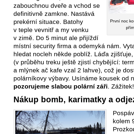
zabouchnou dveře a vchod se
definitivně zamkne. Nastává
prekérní situace. Batohy
První noc k
přím
v teple vevnitř a my venku
v zimě. Do 5 minut ale přijíždí
místní security firma a odemyká nám. Vy
hledat nocleh někde poblíž. Láďa zjišťuje
(v průběhu treku ještě zjistí chybějící: te
a mlýnek ač kafe vzal 2 lahve), což je dos
polárníkovy výbavy. Usínáme kousek od n
pozorujeme slabou polární záři
. Zážitek!
Nákup bomb, karimatky a odje
Pospáv
kolem 9
Prozko