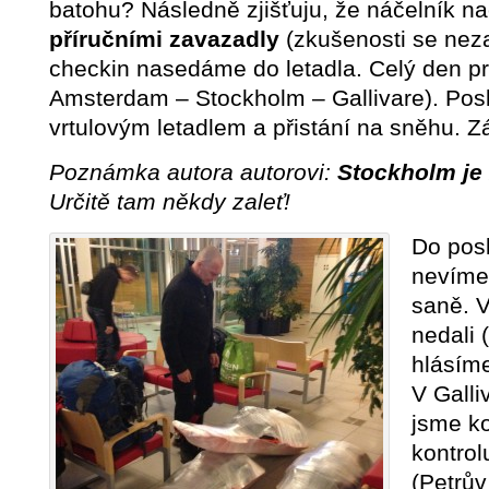
batohu? Následně zjišťuju, že náčelník n
příručními zavazadly
(zkušenosti se nez
checkin nasedáme do letadla. Celý den p
Amsterdam – Stockholm – Gallivare). Posl
vrtulovým letadlem a přistání na sněhu. Zá
Poznámka autora autorovi:
Stockholm je 
Určitě tam někdy zaleť!
Do posl
nevíme, 
saně. 
nedali 
hlásíme
V Galli
jsme k
kontro
(Petrův