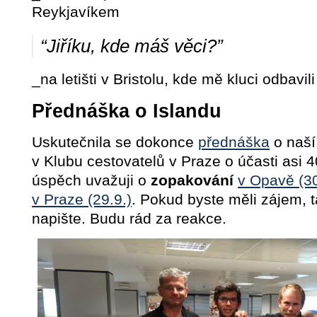
Reykjavíkem
“Jiříku, kde máš věci?”
_na letišti v Bristolu, kde mě kluci odbav
Přednáška o Islandu
Uskutečnila se dokonce
přednáška
o naší
v Klubu cestovatelů v Praze o účasti asi 40
úspěch uvažuji o
zopakování
v Opavě (30
v Praze (29.9.)
. Pokud byste měli zájem, 
napište. Budu rád za reakce.