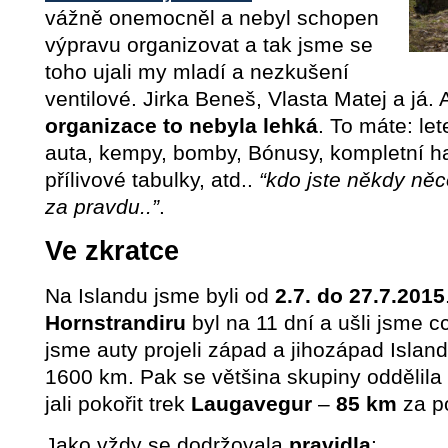
vážně onemocněl a nebyl schopen
výpravu organizovat a tak jsme se
toho ujali my mladí a nezkušení
ventilové. Jirka Beneš, Vlasta Matej a já. 
organizace to nebyla lehká
. To máte: let
auta, kempy, bomby, Bónusy, kompletní 
přílivové tabulky, atd..
“kdo jste někdy něc
za pravdu..”
.
Ve zkratce
Na Islandu jsme byli od
2.7. do 27.7.2015
Hornstrandiru
byl na 11 dní a ušli jsme 
jsme auty projeli západ a jihozápad Island
1600 km. Pak se většina skupiny oddělila
jali pokořit trek
Laugavegur
–
85 km
za p
Jako vždy se dodržovala
pravidla
: