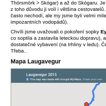
Thórsmörk > Skógar) a až do Skógaru. Je
z toho důvodu ji volí i většina cestovatelů
často nechodí, ale my jsme byli velmi mil
impozantních vodopádů).
Chvíli jsme uvažovali o pokoření sopky
Ey
co soptila a zastavila leteckou dopravu), 
dostatečné vybavení (na trhliny v ledu). Če
Třeba..
Mapa Laugavegur