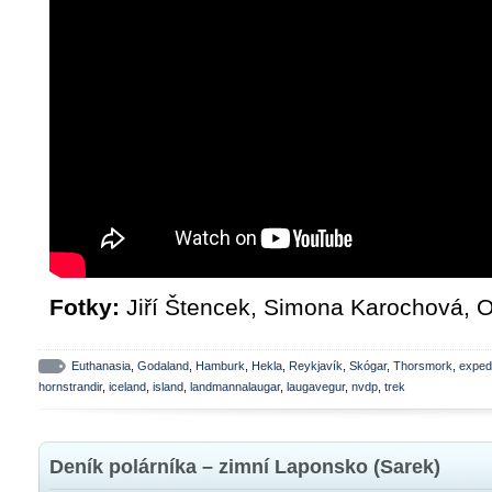
Fotky:
Jiří Štencek, Simona Karochová, O
Euthanasia
,
Godaland
,
Hamburk
,
Hekla
,
Reykjavík
,
Skógar
,
Thorsmork
,
exped
hornstrandir
,
iceland
,
island
,
landmannalaugar
,
laugavegur
,
nvdp
,
trek
Deník polárníka – zimní Laponsko (Sarek)