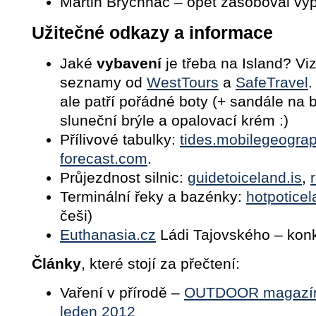
Martin Brychnáč – opět zásoboval vý
Užitečné odkazy a informace
Jaké
vybavení
je třeba na Island? Viz
seznamy od
WestTours
a
SafeTravel
.
ale patří pořádné boty (+ sandále na b
sluneční brýle a opalovací krém :)
Přílivové tabulky:
tides.mobilegeogra
forecast.com
.
Průjezdnost silnic:
guidetoiceland.is
,
Terminální řeky a bazénky:
hotpotice
češi)
Euthanasia.cz
Ládi Tajovského – kon
Články
, které stojí za přečtení:
Vaření v přírodě –
OUTDOOR magazín,
leden 2012