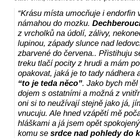
“Krásu místa umocňuje i endorfin 
námahou do mozku.
Dechberoucí
z vrcholků na údolí, zálivy, nekon
lupinou, západy slunce nad ledovc
zbarvené do červena.. Přistihuju 
treku tlačí pocity z hrudi a mám p
opakovat, jaká je to tady nádhera
“to je teda něco”
. Jako bych měl 
dojem s ostatními a možná z vnitřn
oni si to neužívají stejně jako já, j
vnucuju. Ale hned vzápětí mě poč
hláškami a já jsem opět spokojen
komu se
srdce nad pohledy do kr